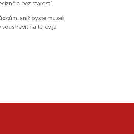
ecizně a bez starostí.
ůdcům, aniž byste museli
oustředit na to, co je