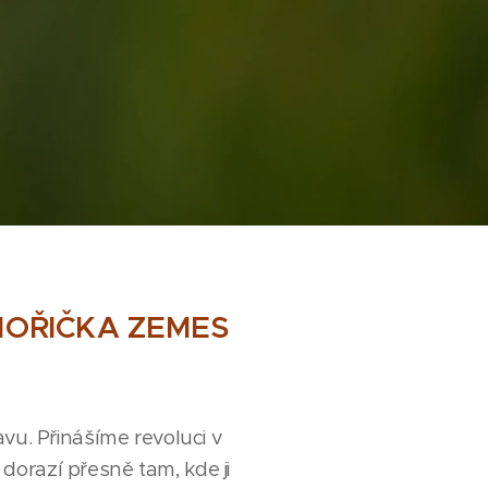
 MOŘIČKA ZEMES
vu. Přinášíme revoluci v
dorazí přesně tam, kde ji