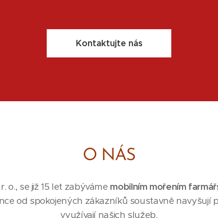
Kontaktujte nás
O NÁS
. o., se již 15 let zabýváme
mobilním mořením farmář
ence od spokojených zákazníků soustavně navyšují p
využívají našich služeb.